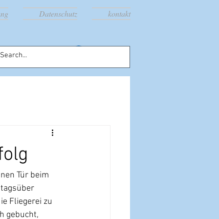
ung
Datenschutz
kontakt
Anmelden
folg
enen Tür beim 
 tagsüber 
e Fliegerei zu 
h gebucht, 