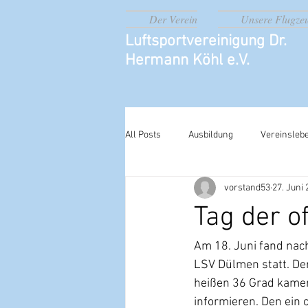
Der Verein
Unsere Flugze
Luftsportvereinigung Dr.
Hermann Köhl e.V.
All Posts
Ausbildung
Vereinsleb
vorstand53
27. Juni
Tag der o
Am 18. Juni fand nach
LSV Dülmen statt. Der
heißen 36 Grad kamen 
informieren. Den ein